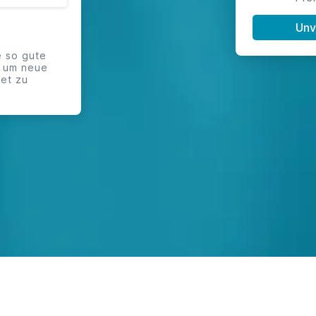
Unv
 so gute
, um neue
net zu