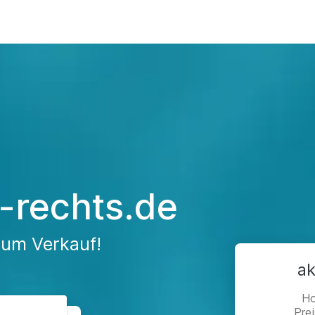
-rechts.de
zum Verkauf!
ak
Ho
Pre